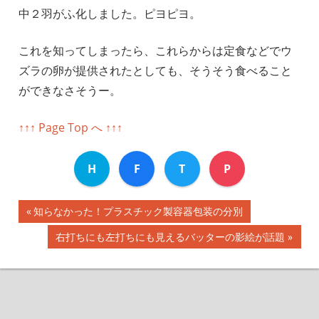
中２羽がふ化しました。ピヨピヨ。
これを知ってしまったら、これらからは定食などでウ
ズラの卵が提供されたとしても、そうそう食べること
ができなさそうー。
↑↑↑ Page Top へ ↑↑↑
H
F
T
P
前
知らなかった！プラスチック製容器包装の分別
投
の
次
右打ちにも左打ちにも見えるバッターの影絵が話題
記
稿
の
事:
記
ナ
事:
ビ