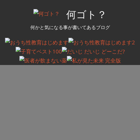
コ
何ゴト？
ン
テ
何かと気になる事が書いてあるブログ
ン
ツ
へ
ス
キ
ッ
プ