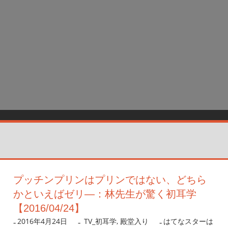
プッチンプリンはプリンではない、どちら
かといえばゼリ―：林先生が驚く初耳学
【2016/04/24】
2016年4月24日
nanigoto
TV_初耳学
,
殿堂入り
はてなスターは