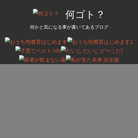
コ
何ゴト？
ン
テ
何かと気になる事が書いてあるブログ
ン
ツ
へ
ス
キ
ッ
プ