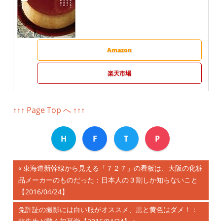
Amazon
楽天市場
↑↑↑ Page Top へ ↑↑↑
H
F
T
P
前
東海道新幹線から見える「７２７」の看板は、大阪の化粧
投
品メーカーのものだった：日本人の３割しか知らないこと
の
【2016/04/24】
記
稿
事:
次
免許証の撮影には白い服がオススメ、黒と黄色はダメ！：
ナ