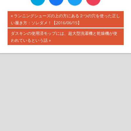
前
ランニングシューズの上の方にある２つの穴を使った正し
投
い履き方：ソレダメ！【2016/06/15】
の
記
稿
次
ダスキンの使用済モップには、超大型洗濯機と乾燥機が使
事:
の
われているという話
ナ
記
事:
ビ
ゲ
ー
シ
ョ
ン