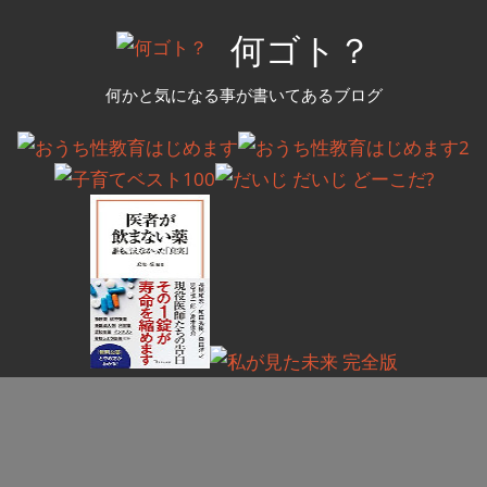
コ
何ゴト？
ン
テ
何かと気になる事が書いてあるブログ
ン
ツ
へ
ス
キ
ッ
プ