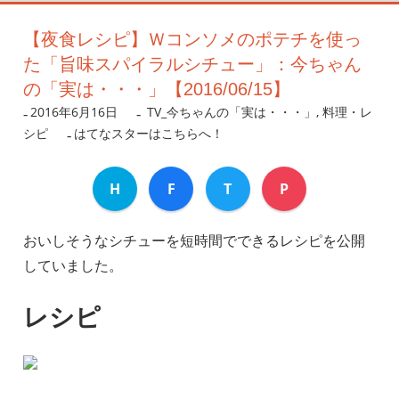
【夜食レシピ】Ｗコンソメのポテチを使っ
た「旨味スパイラルシチュー」：今ちゃん
の「実は・・・」【2016/06/15】
2016年6月16日
nanigoto
TV_今ちゃんの「実は・・・」
,
料理・レ
シピ
はてなスターはこちらへ！
H
F
T
P
おいしそうなシチューを短時間でできるレシピを公開
していました。
レシピ