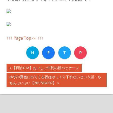
↑↑↑ Page Top へ ↑↑↑
H
F
T
P
前
【明治ＣＭ】おいしい牛乳の新パッケージ
投
の
次
ゆずの夏色に出てくる坂はゆっくり下れないという話：ち
記
稿
の
ちんぷいぷい【2017/04/07】
事:
記
ナ
事:
ビ