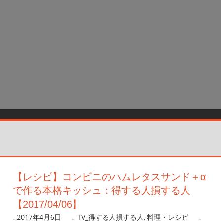
【レシピ】コンビニのハムレタスサンド＋α
で作る本格キッシュ：得する人損する人
【2017/04/06】
2017年4月6日
nanigoto
TV_得する人損する人
,
料理・レシピ