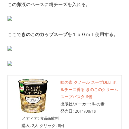
この卵液のベースに粉チーズを入れる。
ここで
きのこのカップスープ
を１５０ｍｌ使用する。
味の素 クノール スープDELI ポ
ルチーニ香る きのこのクリーム
スープパスタ 6個
出版社/メーカー:
味の素
発売日:
2011/08/19
メディア:
食品&飲料
購入
: 2人
クリック
: 8回