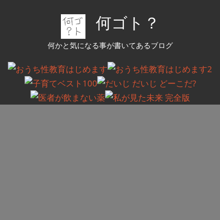
コ
何ゴト？
ン
テ
何かと気になる事が書いてあるブログ
ン
ツ
へ
ス
キ
ッ
プ