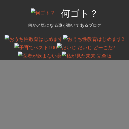
コ
何ゴト？
ン
テ
何かと気になる事が書いてあるブログ
ン
ツ
へ
ス
キ
ッ
プ