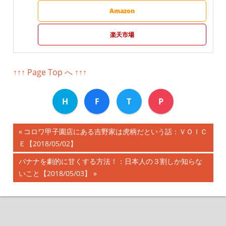
Amazon
楽天市場
↑↑↑ Page Top へ ↑↑↑
H
F
T
P
前
コロワ甲子園店にある吉野家は虎柄だという話：ＶＯＩＣ
投
Ｅ【2018/05/02】
の
記
稿
次
バナナを劇的に甘くする方法！：日本人の３割しか知らな
事:
の
いこと【2018/05/03】
ナ
記
事:
ビ
ゲ