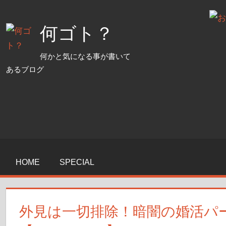
コ
ン
何ゴト？
テ
ン
何かと気になる事が書いて
ツ
あるブログ
へ
ス
キ
ッ
プ
HOME
SPECIAL
外見は一切排除！暗闇の婚活パ