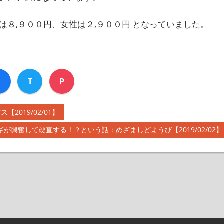
８,９００円、女性は２,９００円 となっていました。
F
T
P
019/02/01】
ギが興奮して硬直する！？という話：めざましどようび【2019/02/02】