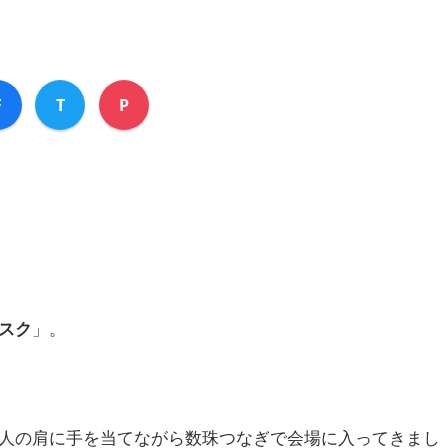
F
T
P
スク
」。
人の肩に手を当てながら数珠つなぎで会場に入ってきまし