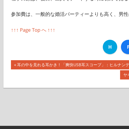
参加費は、一般的な婚活パーティーよりも高く、男性は
↑↑↑ Page Top へ ↑↑↑
H
前
耳の中を見れる耳かき！「爽快USB耳スコープ」：ヒルナンデス【2
投
の
次
ヤ
記
稿
の
事:
記
ナ
事:
ビ
ゲ
ー