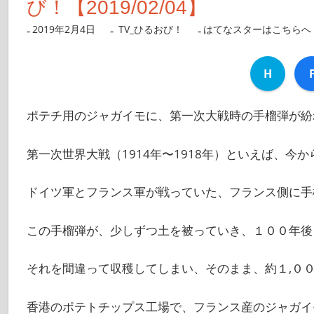
び！【2019/02/04】
2019年2月4日
nanigoto
TV_ひるおび！
はてなスターはこちらへ
H
ポテチ用のジャガイモに、第一次大戦時の手榴弾が紛
第一次世界大戦（1914年〜1918年）といえば、今
ドイツ軍とフランス軍が戦っていた、フランス側に手
この手榴弾が、少しずつ土を被っていき、１００年後
それを間違って収穫してしまい、そのまま、約１,０
香港のポテトチップス工場で、フランス産のジャガイ