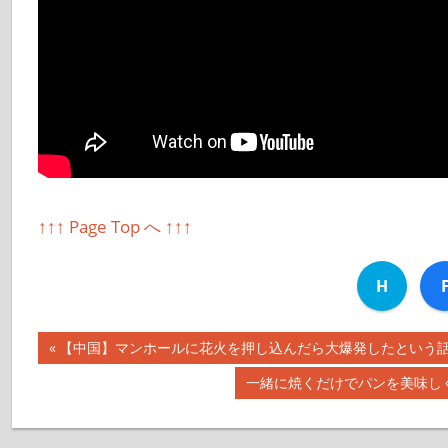
↑↑↑ Page Top へ ↑↑↑
H
前
【中国】マンホールに花火を押し込んだら大爆発したという話：モ
投
の
次
一緒に焼くだけでパンを美味しく
記
稿
の
事:
記