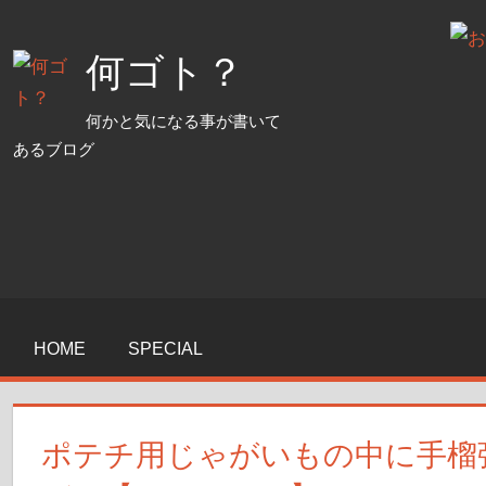
コ
ン
何ゴト？
テ
ン
何かと気になる事が書いて
ツ
あるブログ
へ
ス
キ
ッ
プ
HOME
SPECIAL
ポテチ用じゃがいもの中に手榴