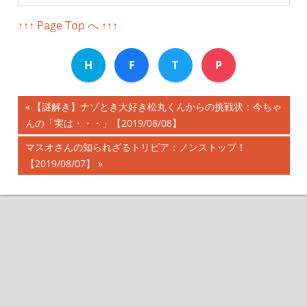
↑↑↑ Page Top へ ↑↑↑
H
F
T
P
前
【謎解き】ナゾとき大好き松丸くんからの挑戦状：今ちゃ
投
んの「実は・・・」【2019/08/08】
の
記
稿
次
マスオさんの知られざるトリビア：ノンストップ！
事:
の
【2019/08/07】
ナ
記
事:
ビ
ゲ
ー
シ