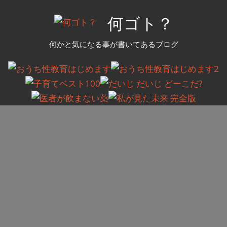
コ
何ゴト？
ン
テ
何かと気になる事が書いてあるブログ
ン
ツ
へ
ス
キ
ッ
プ