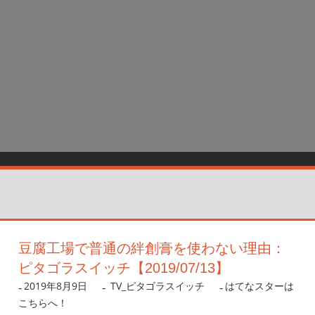
豆腐工場で普通の絆創膏を使わない理由：
ピタゴラスイッチ【2019/07/13】
2019年8月9日
nanigoto
TV_ピタゴラスイッチ
はてなスターは
こちらへ！