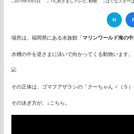
2019年9月5日
nanigoto
TV_めざましテレビ
,
動物
はてなスター
H
場所は、福岡県にある水族館「
マリンワールド海の中
水槽の中を逆さまに泳いで向かってくる動物います。
その正体は、ゴマフアザラシの「クーちゃん ♂（５）
その泳ぎ方が、↓こちら。