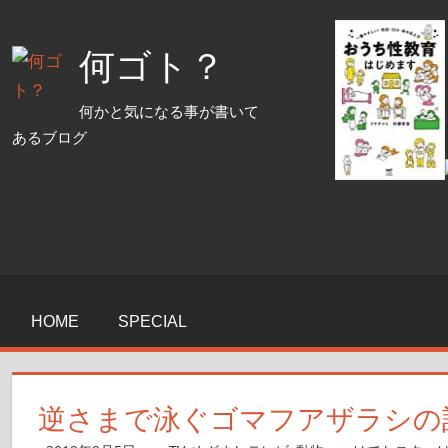
コ
ン
何ゴト？
テ
ン
何かと気になる事が書いて
ツ
あるブログ
へ
ス
キ
ッ
プ
HOME
SPECIAL
逆さまで泳ぐゴマフアザラシの話：