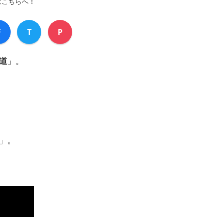
はこちらへ！
F
T
P
道
」。
」。