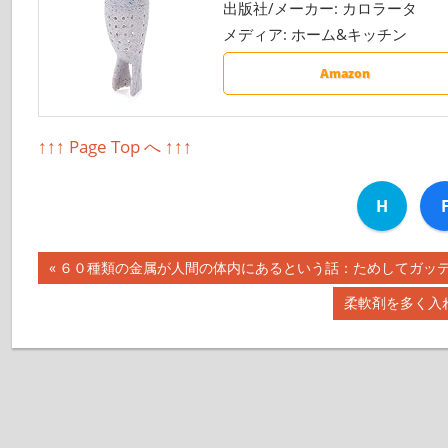
出版社/メーカー:
カロラータ
メディア:
ホーム&キッチン
Amazon
↑↑↑ Page Top へ ↑↑↑
H
前
６０種類の金属が人間の体内にあるという話：ためしてガッテン【2
投
の
次
柔軟剤を多く入れ
記
稿
の
事:
記
ナ
事:
ビ
ゲ