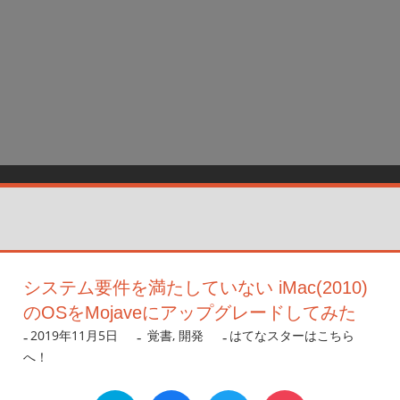
システム要件を満たしていない iMac(2010)
のOSをMojaveにアップグレードしてみた
2019年11月5日
nanigoto
覚書
,
開発
はてなスターはこちら
へ！