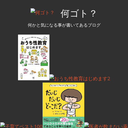
コ
何ゴト？
ン
テ
何かと気になる事が書いてあるブログ
ン
ツ
へ
ス
キ
ッ
プ