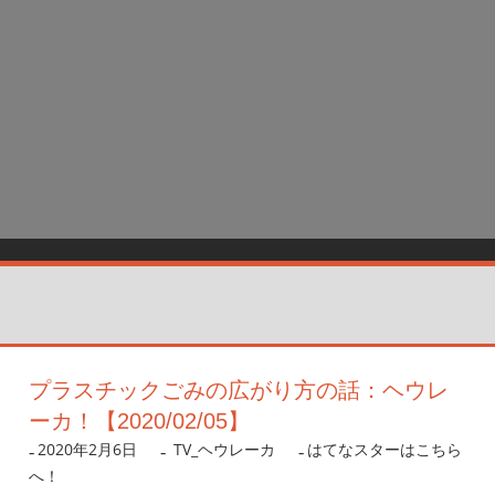
プラスチックごみの広がり方の話：ヘウレ
ーカ！【2020/02/05】
2020年2月6日
nanigoto
TV_ヘウレーカ
はてなスターはこちら
へ！