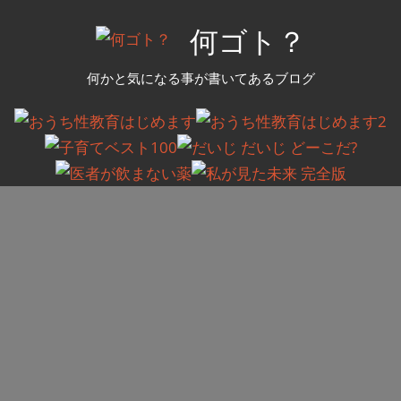
コ
何ゴト？
ン
テ
何かと気になる事が書いてあるブログ
ン
ツ
へ
ス
キ
ッ
プ