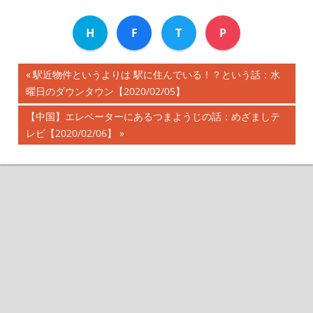
H
F
T
P
前
駅近物件というよりは 駅に住んでいる！？という話：水
投
曜日のダウンタウン【2020/02/05】
の
記
稿
次
【中国】エレベーターにあるつまようじの話：めざましテ
事:
の
レビ【2020/02/06】
ナ
記
事:
ビ
ゲ
ー
シ
ョ
ン