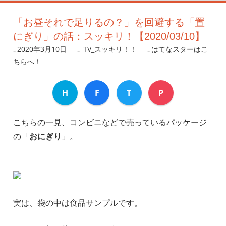
「お昼それで足りるの？」を回避する「置
にぎり」の話：スッキリ！【2020/03/10】
2020年3月10日
nanigoto
TV_スッキリ！！
はてなスターはこ
ちらへ！
H
F
T
P
こちらの一見、コンビニなどで売っているパッケージ
の「
おにぎり
」。
実は、袋の中は食品サンプルです。