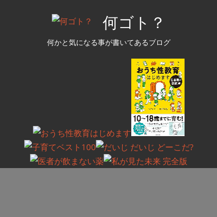
コ
何ゴト？
ン
テ
何かと気になる事が書いてあるブログ
ン
ツ
へ
ス
キ
ッ
プ