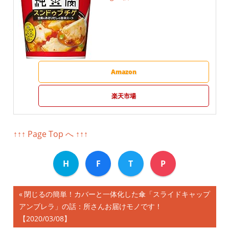
Amazon
楽天市場
↑↑↑ Page Top へ ↑↑↑
H
F
T
P
前
閉じるの簡単！カバーと一体化した傘「スライドキャップ
投
アンブレラ」の話：所さんお届けモノです！
の
【2020/03/08】
記
稿