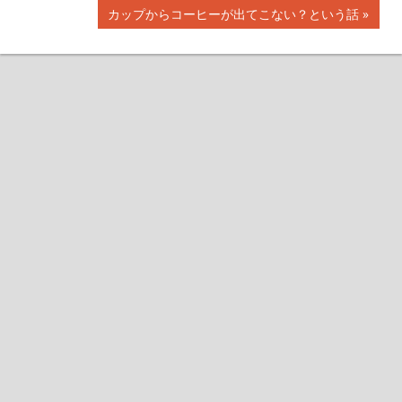
事:
次
カップからコーヒーが出てこない？という話
ナ
の
記
ビ
事:
ゲ
ー
シ
ョ
ン