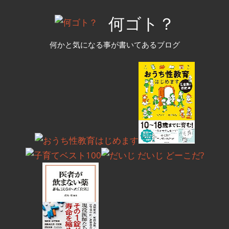
コ
何ゴト？
ン
テ
何かと気になる事が書いてあるブログ
ン
ツ
へ
ス
キ
ッ
プ