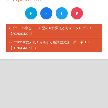
H
F
T
P
前
ビニール傘をドーム型の傘に変える方法：ソレダメ！
投
【2020/04/01】
の
記
稿
次
パパやママに人気！赤ちゃん相談室の話：スッキリ！
事:
の
【2020/04/03】
ナ
記
事:
ビ
ゲ
ー
シ
ョ