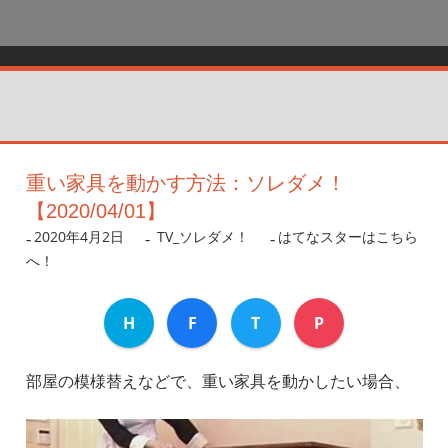
重い家具を動かす方法：ソレダメ！
【2020/04/01】
2020年4月2日
nanigoto
TV_ソレダメ！
はてなスターはこちら
へ！
H
F
T
P
部屋の模様替えなどで、重い家具を動かしたい場合、