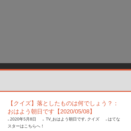
【クイズ】落としたものは何でしょう？：
おはよう朝日です【2020/05/08】
2020年5月8日
nanigoto
TV_おはよう朝日です
,
クイズ
はてな
スターはこちらへ！