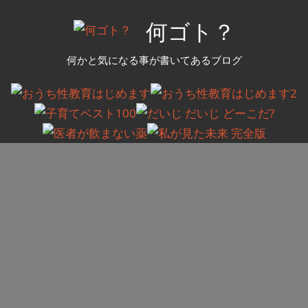
コ
何ゴト？
ン
テ
何かと気になる事が書いてあるブログ
ン
ツ
へ
ス
キ
ッ
プ