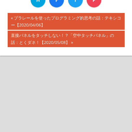
H
F
T
P
前
プラレールを使ったプログラミング的思考の話：テキシコ
投
ー【2020/04/06】
の
記
稿
次
直接パネルをタッチしない！？「空中タッチパネル」の
事:
の
話：とくダネ！【2020/05/08】
ナ
記
事:
ビ
ゲ
ー
シ
ョ
ン