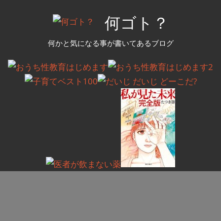
コ
何ゴト？
ン
テ
何かと気になる事が書いてあるブログ
ン
ツ
へ
ス
キ
ッ
プ