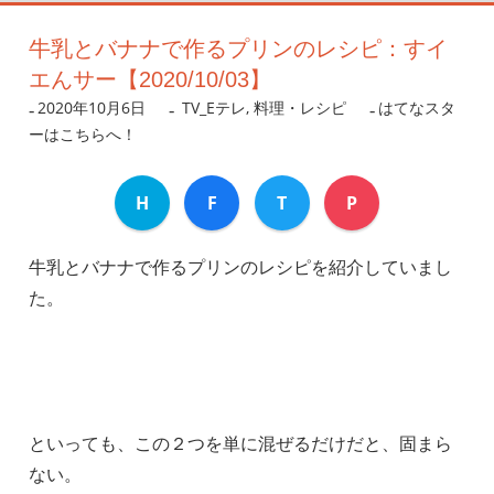
牛乳とバナナで作るプリンのレシピ：すイ
エんサー【2020/10/03】
2020年10月6日
nanigoto
TV_Eテレ
,
料理・レシピ
はてなスタ
ーはこちらへ！
H
F
T
P
牛乳とバナナで作るプリンのレシピを紹介していまし
た。
といっても、この２つを単に混ぜるだけだと、固まら
ない。