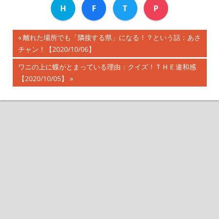
H
F
T
P
前
離れた場所でも「隣接する県」になる！？という話：あさ
投
チャン！【2020/10/06】
の
記
稿
次
ワニの上に蝶がとまっている理由：クイズ！ＴＨＥ違和感
事:
の
【2020/10/05】
ナ
記
事:
ビ
ゲ
ー
シ
ョ
ン