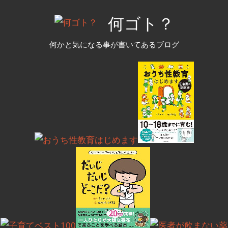
コ
何ゴト？
ン
テ
何かと気になる事が書いてあるブログ
ン
ツ
へ
ス
キ
ッ
プ