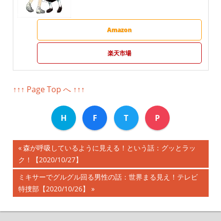
Amazon
楽天市場
↑↑↑ Page Top へ ↑↑↑
H
F
T
P
前
森が呼吸しているように見える！という話：グッとラッ
投
ク！【2020/10/27】
の
記
稿
次
ミキサーでグルグル回る男性の話：世界まる見え！テレビ
事:
の
特捜部【2020/10/26】
ナ
記
事:
ビ