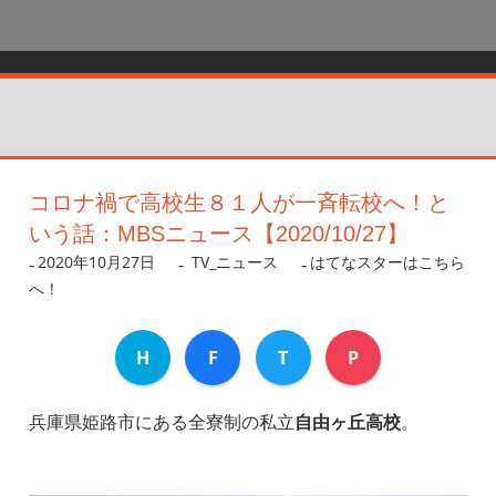
コロナ禍で高校生８１人が一斉転校へ！と
いう話：MBSニュース【2020/10/27】
2020年10月27日
nanigoto
TV_ニュース
はてなスターはこちら
へ！
H
F
T
P
兵庫県姫路市にある全寮制の私立
自由ヶ丘高校
。