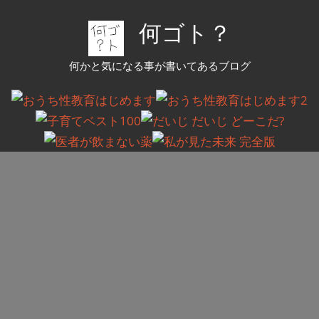
コ
何ゴト？
ン
テ
何かと気になる事が書いてあるブログ
ン
ツ
へ
ス
キ
ッ
プ