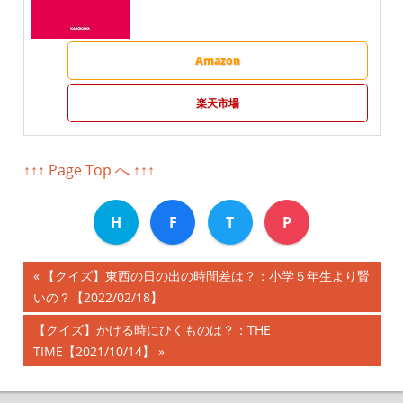
Amazon
楽天市場
↑↑↑ Page Top へ ↑↑↑
H
F
T
P
前
【クイズ】東西の日の出の時間差は？：小学５年生より賢
投
いの？【2022/02/18】
の
記
稿
次
【クイズ】かける時にひくものは？：THE
事:
の
TIME【2021/10/14】
ナ
記
事: