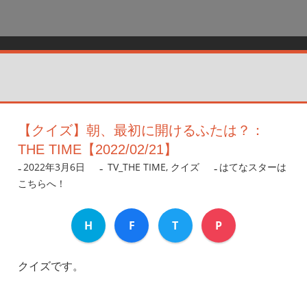
【クイズ】朝、最初に開けるふたは？：
THE TIME【2022/02/21】
2022年3月6日
nanigoto
TV_THE TIME
,
クイズ
はてなスターは
こちらへ！
H
F
T
P
クイズです。