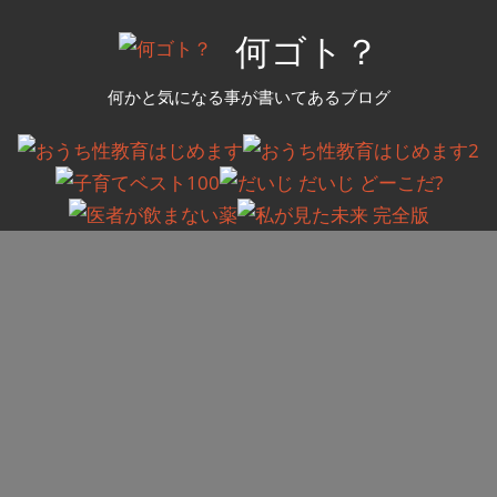
コ
何ゴト？
ン
テ
何かと気になる事が書いてあるブログ
ン
ツ
へ
ス
キ
ッ
プ