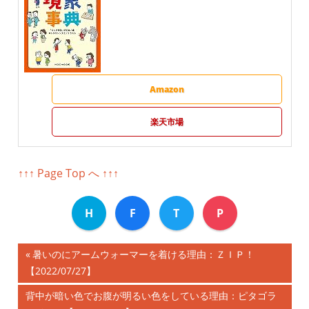
Amazon
楽天市場
↑↑↑ Page Top へ ↑↑↑
H
F
T
P
前
暑いのにアームウォーマーを着ける理由：ＺＩＰ！
投
【2022/07/27】
の
記
稿
次
背中が暗い色でお腹が明るい色をしている理由：ピタゴラ
事: