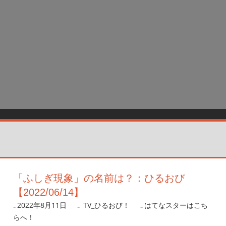
「ふしぎ現象」の名前は？：ひるおび
【2022/06/14】
2022年8月11日
nanigoto
TV_ひるおび！
はてなスターはこち
らへ！