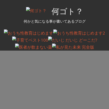
コ
何ゴト？
ン
テ
何かと気になる事が書いてあるブログ
ン
ツ
へ
ス
キ
ッ
プ