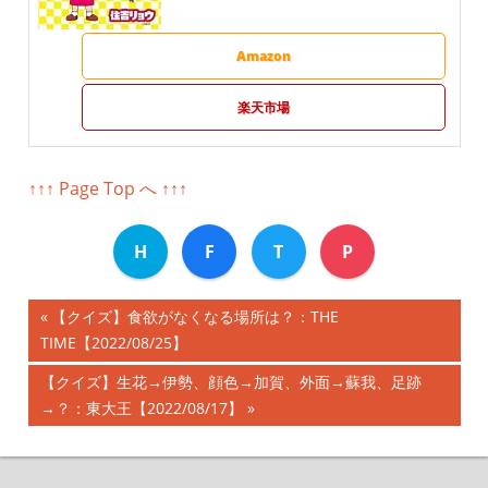
Amazon
楽天市場
↑↑↑ Page Top へ ↑↑↑
H
F
T
P
前
【クイズ】食欲がなくなる場所は？：THE
投
TIME【2022/08/25】
の
記
稿
次
【クイズ】生花→伊勢、顔色→加賀、外面→蘇我、足跡
事:
の
→？：東大王【2022/08/17】
ナ
記
事:
ビ