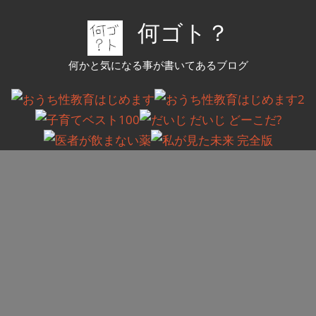
コ
何ゴト？
ン
テ
何かと気になる事が書いてあるブログ
ン
ツ
へ
ス
キ
ッ
プ