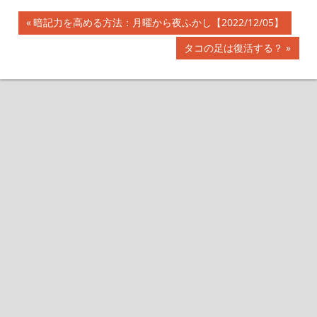
前
暗記力を高める方法：月曜から夜ふかし【2022/12/05】
投
の
次
タコの足は復活する？
記
稿
の
事:
記
ナ
事:
ビ
ゲ
ー
シ
ョ
ン