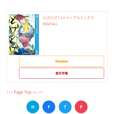
とげとげ 1 (ジャンプコミックス
DIGITAL)
Amazon
楽天市場
↑↑↑ Page Top へ ↑↑↑
H
F
T
P