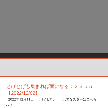
とげとげも集まれば面になる：２３５５
【2022/12/02】
2022年12月11日
nanigoto
TV_Eテレ
はてなスターはこちら
へ！