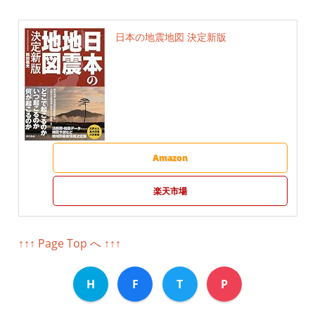
日本の地震地図 決定新版
Amazon
楽天市場
↑↑↑ Page Top へ ↑↑↑
H
F
T
P