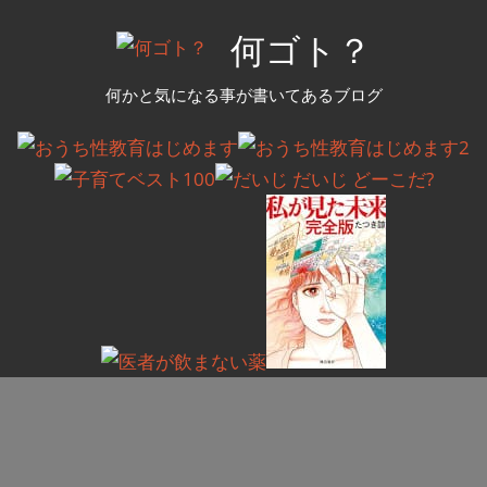
コ
何ゴト？
ン
テ
何かと気になる事が書いてあるブログ
ン
ツ
へ
ス
キ
ッ
プ