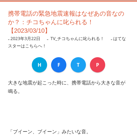
携帯電話の緊急地震速報はなぜあの音なの
か？：チコちゃんに叱られる！
【2023/03/10】
2023年3月22日
nanigoto
TV_チコちゃんに叱られる！
はてな
スターはこちらへ！
H
F
T
P
大きな地震が起こった時に、携帯電話から大きな音が
鳴る。
「ブイーン、ブイーン」みたいな音。