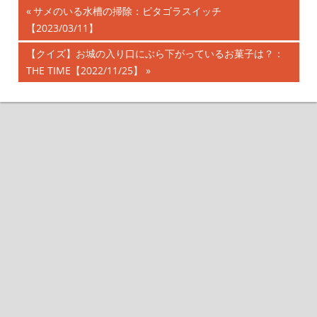
前
サメのいる水槽の掃除：ピタゴラスイッチ
投
【2023/03/11】
の
記
稿
次
【クイズ】お城の入り口にぶら下がっているお菓子は？：
事:
の
THE TIME【2022/11/25】
ナ
記
事:
ビ
ゲ
ー
シ
ョ
ン