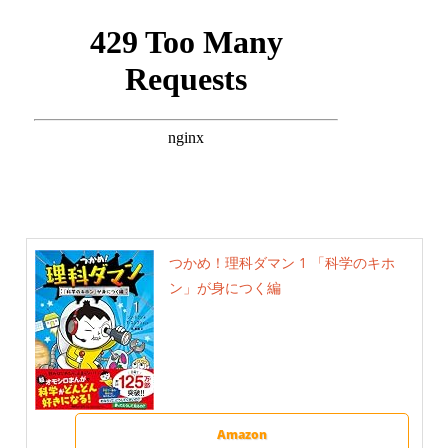
つかめ！理科ダマン 1 「科学のキホ
ン」が身につく編
Amazon