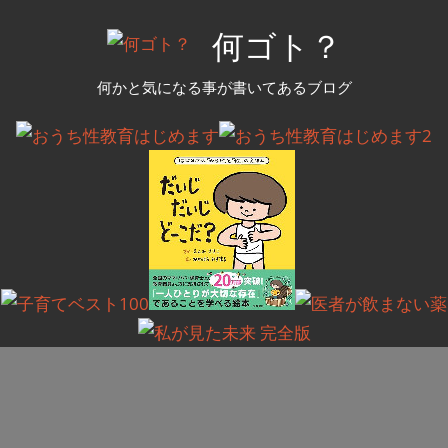
コ
何ゴト？
ン
テ
何かと気になる事が書いてあるブログ
ン
ツ
へ
ス
キ
ッ
プ