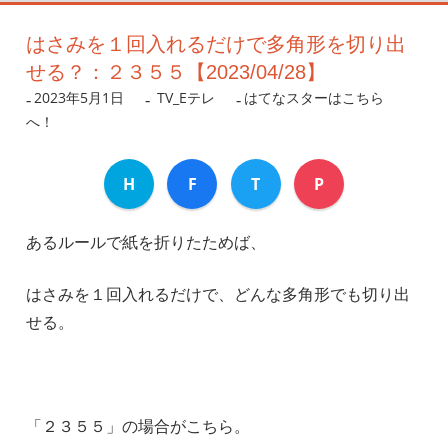
はさみを１回入れるだけで多角形を切り出
せる？：２３５５【2023/04/28】
2023年5月1日
nanigoto
TV_Eテレ
はてなスターはこちら
へ！
H
F
T
P
あるルールで紙を折りたためば、
はさみを１回入れるだけで、どんな多角形でも切り出
せる。
「２３５５」の場合がこちら。