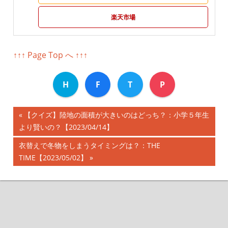
楽天市場
↑↑↑ Page Top へ ↑↑↑
H
F
T
P
前
【クイズ】陸地の面積が大きいのはどっち？：小学５年生
投
より賢いの？【2023/04/14】
の
記
稿
次
衣替えで冬物をしまうタイミングは？：THE
事:
の
TIME【2023/05/02】
ナ
記
事:
ビ
ゲ
ー