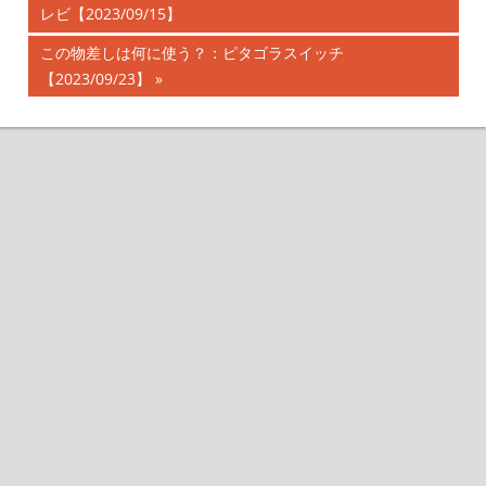
投
レビ【2023/09/15】
の
記
稿
次
この物差しは何に使う？：ピタゴラスイッチ
事:
の
【2023/09/23】
ナ
記
事:
ビ
ゲ
ー
シ
ョ
ン