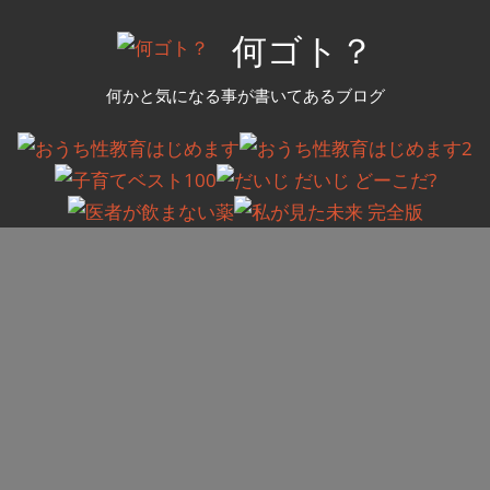
コ
何ゴト？
ン
テ
何かと気になる事が書いてあるブログ
ン
ツ
へ
ス
キ
ッ
プ