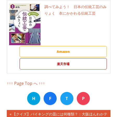
調べてみよう！ 日本の伝統工芸のみ
りょく 衣にかかわる伝統工芸
Amazon
楽天市場
↑↑↑ Page Top へ ↑↑↑
H
F
T
P
前
【クイズ】バイキングの皿には何種類？：大阪ほんわかテ