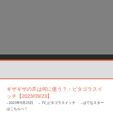
ギザギザの爪は何に使う？：ピタゴラスイ
ッチ【2023/09/23】
2023年9月25日
nanigoto
TV_ピタゴラスイッチ
はてなスター
はこちらへ！