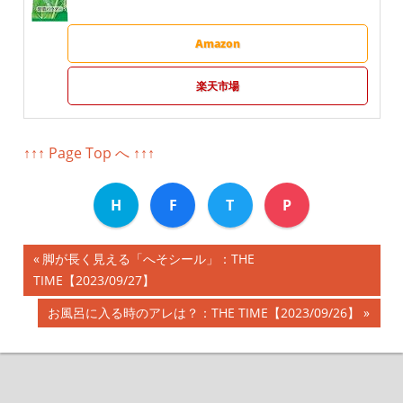
Amazon
楽天市場
↑↑↑ Page Top へ ↑↑↑
H
F
T
P
前
脚が長く見える「へそシール」：THE
投
TIME【2023/09/27】
の
記
稿
次
お風呂に入る時のアレは？：THE TIME【2023/09/26】
事:
の
ナ
記
事:
ビ