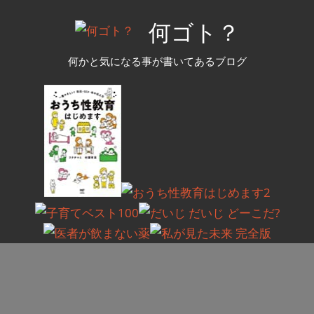
コ
何ゴト？
ン
テ
何かと気になる事が書いてあるブログ
ン
ツ
へ
ス
キ
ッ
プ