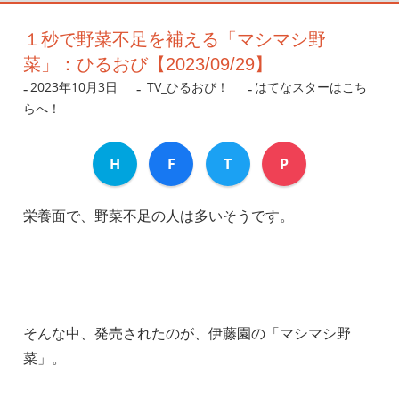
１秒で野菜不足を補える「マシマシ野
菜」：ひるおび【2023/09/29】
2023年10月3日
nanigoto
TV_ひるおび！
はてなスターはこち
らへ！
H
F
T
P
栄養面で、野菜不足の人は多いそうです。
そんな中、発売されたのが、伊藤園の「マシマシ野
菜」。