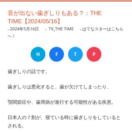
音が出ない歯ぎしりもある？：THE
TIME【2024/05/16】
2024年5月16日
nanigoto
TV_THE TIME
はてなスターはこちら
へ！
H
F
T
P
歯ぎしりの話です。
歯ぎしりは悪化すると、歯が欠けてしまったり、
顎関節症や、歯周病が進行する可能性がある疾患。
日本人の７割が、寝ている時に歯ぎしりをしていると
される。