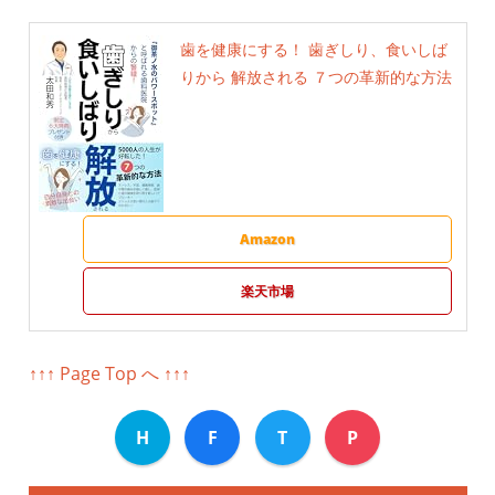
歯を健康にする！ 歯ぎしり、食いしば
りから 解放される ７つの革新的な方法
Amazon
楽天市場
↑↑↑ Page Top へ ↑↑↑
H
F
T
P