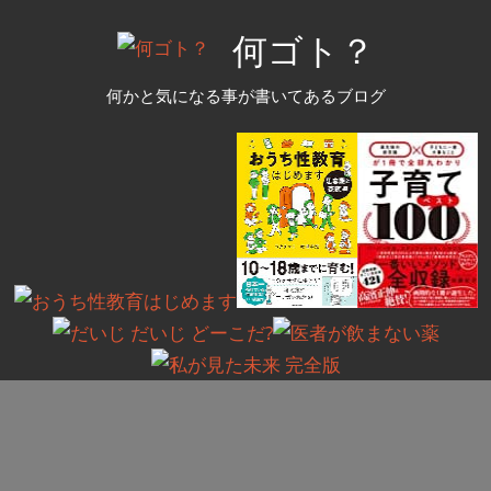
コ
何ゴト？
ン
テ
何かと気になる事が書いてあるブログ
ン
ツ
へ
ス
キ
ッ
プ