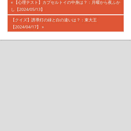
前
【心理テスト】カプセルトイの中身は？：月曜から夜ふか
投
し【2024/05/13】
の
記
稿
次
【クイズ】誘導灯の緑と白の違いは？：東大王
事:
の
【2024/04/17】
ナ
記
事:
ビ
ゲ
ー
シ
ョ
ン