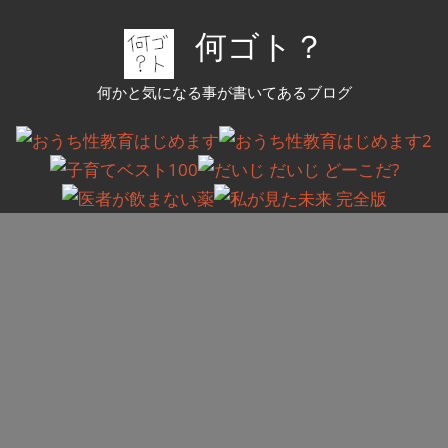
コ
何ゴト？
ン
テ
何かと気になる事が書いてあるブログ
ン
ツ
へ
ス
キ
ッ
プ