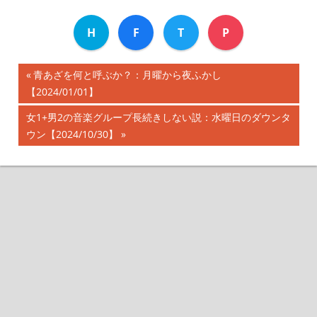
H
F
T
P
前
青あざを何と呼ぶか？：月曜から夜ふかし
投
【2024/01/01】
の
記
稿
次
女1+男2の音楽グループ長続きしない説：水曜日のダウンタ
事:
の
ウン【2024/10/30】
ナ
記
事:
ビ
ゲ
ー
シ
ョ
ン