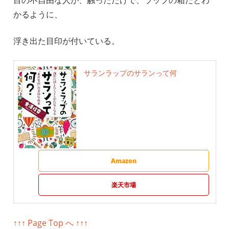
かるように、
浮き出た目印が付いている。
サランラップのサランって何
Amazon
楽天市場
↑↑↑ Page Top へ ↑↑↑