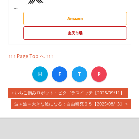
Amazon
楽天市場
↑↑↑ Page Top へ ↑↑↑
H
F
T
P
前
いちご摘みロボット：ピタゴラスイッチ【2025/09/11】
投
の
次
波＋波＝大きな波になる：自由研究５５【2025/08/13】
記
稿
の
事:
記
ナ
事:
ビ