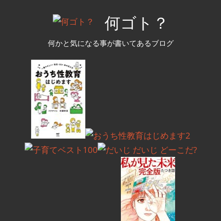
コ
何ゴト？
ン
テ
何かと気になる事が書いてあるブログ
ン
ツ
へ
ス
キ
ッ
プ