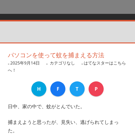
パソコンを使って蚊を捕まえる方法
2025年9月14日
nanigoto
カテゴリなし
はてなスターはこちら
へ！
H
F
T
P
日中、家の中で、蚊がとんでいた。
捕まえようと思ったが、見失い、逃げられてしまっ
た。