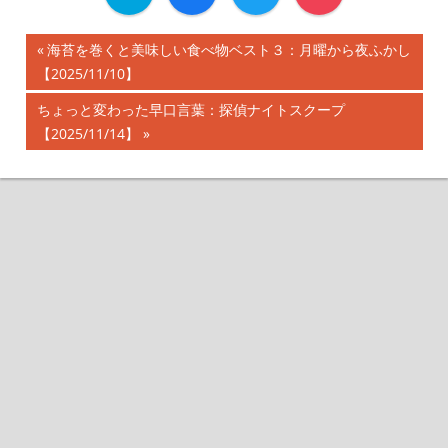
前
海苔を巻くと美味しい食べ物ベスト３：月曜から夜ふかし
投
【2025/11/10】
の
記
稿
次
ちょっと変わった早口言葉：探偵ナイトスクープ
事:
の
【2025/11/14】
ナ
記
事:
ビ
ゲ
ー
シ
ョ
ン