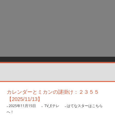
カレンダーとミカンの謎掛け：２３５５
【2025/11/13】
2025年11月15日
nanigoto
TV_Eテレ
はてなスターはこちら
へ！