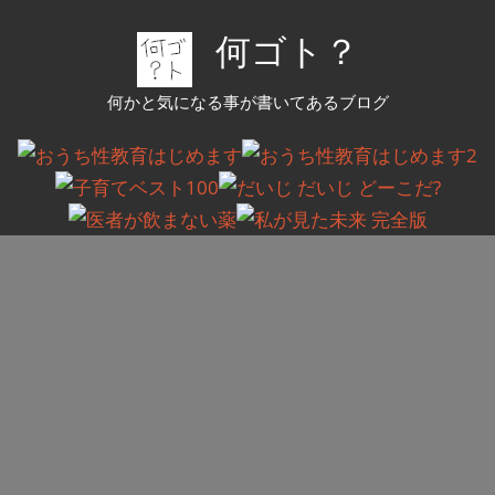
コ
何ゴト？
ン
テ
何かと気になる事が書いてあるブログ
ン
ツ
へ
ス
キ
ッ
プ