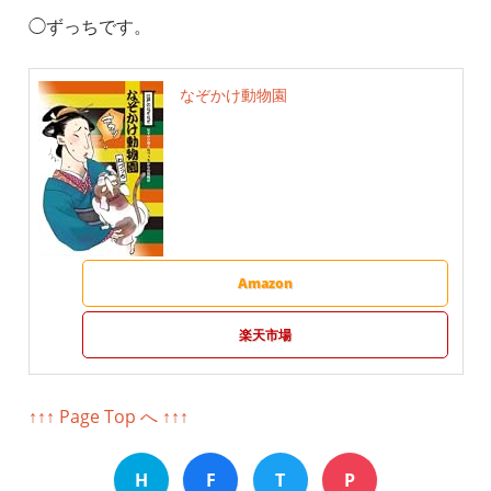
◯ずっちです。
なぞかけ動物園
Amazon
楽天市場
↑↑↑ Page Top へ ↑↑↑
H
F
T
P