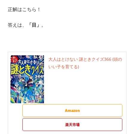
正解はこちら！
答えは、
「目」
。
大人はとけない 謎ときクイズ366 (頭の
いい子を育てる)
Amazon
楽天市場