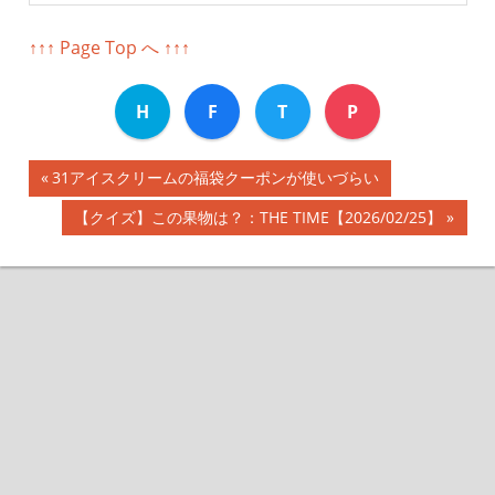
↑↑↑ Page Top へ ↑↑↑
H
F
T
P
前
31アイスクリームの福袋クーポンが使いづらい
投
の
次
【クイズ】この果物は？：THE TIME【2026/02/25】
記
稿
の
事:
記
ナ
事:
ビ
ゲ
ー
シ