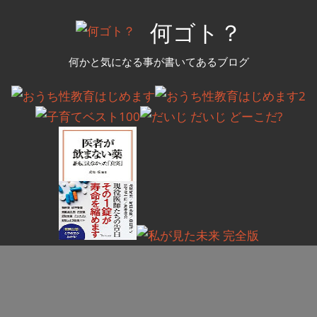
コ
何ゴト？
ン
テ
何かと気になる事が書いてあるブログ
ン
ツ
へ
ス
キ
ッ
プ