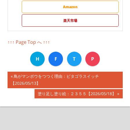
Amazon
楽天市場
↑↑↑ Page Top へ ↑↑↑
H
F
T
P
前
鳥がマンボウをつつく理由：ピタゴラスイッチ
投
【2026/05/13】
の
記
稿
次
塗り足し塗り絵：２３５５【2026/05/18】
事:
の
ナ
記
事:
ビ
ゲ