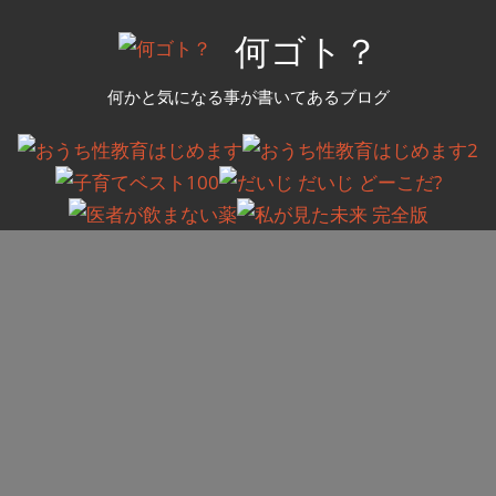
コ
何ゴト？
ン
テ
何かと気になる事が書いてあるブログ
ン
ツ
へ
ス
キ
ッ
プ