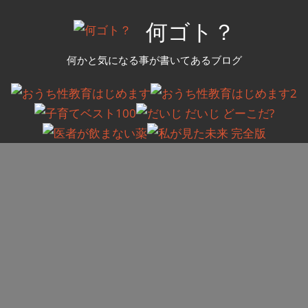
コ
何ゴト？
ン
テ
何かと気になる事が書いてあるブログ
ン
ツ
へ
ス
キ
ッ
プ