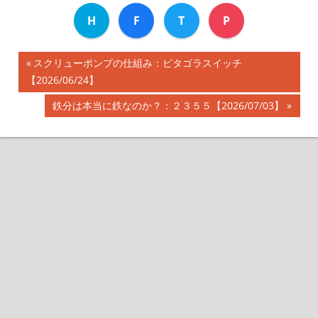
H
F
T
P
前
スクリューポンプの仕組み：ピタゴラスイッチ
投
【2026/06/24】
の
記
稿
次
鉄分は本当に鉄なのか？：２３５５【2026/07/03】
事:
の
ナ
記
事:
ビ
ゲ
ー
シ
ョ
ン