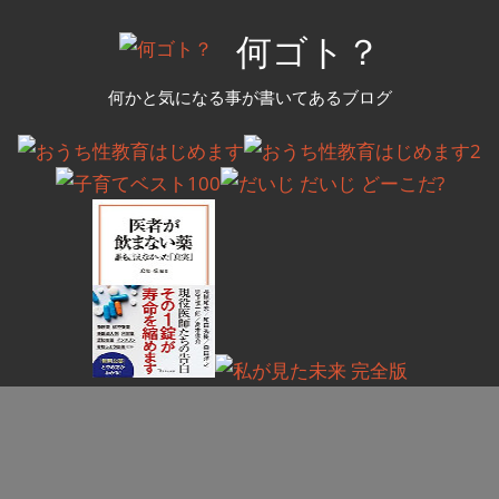
コ
何ゴト？
ン
テ
何かと気になる事が書いてあるブログ
ン
ツ
へ
ス
キ
ッ
プ