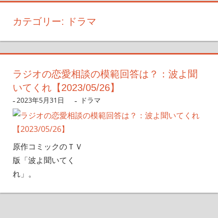
カテゴリー:
ドラマ
ラジオの恋愛相談の模範回答は？：波よ聞
いてくれ【2023/05/26】
2023年5月31日
nanigoto
ドラマ
原作コミックのＴＶ
版「波よ聞いてく
れ」。