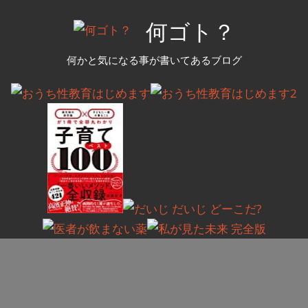
コ
何ゴト？
ン
テ
何かと気になる事が書いてあるブログ
ン
ツ
へ
ス
キ
ッ
プ