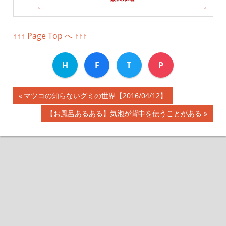
↑↑↑ Page Top へ ↑↑↑
H
F
T
P
前
マツコの知らないグミの世界【2016/04/12】
投
の
次
【お風呂あるある】気泡が背中を伝うことがある
記
稿
の
事:
記
ナ
事:
ビ
ゲ
ー
シ