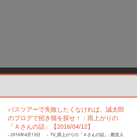
バスツアーで失敗したくなければ、誠太郎
のブログで招き猫を探せ！：雨上がりの
「Ａさんの話」【2016/04/12】
2016年4月13日
nanigoto
TV_雨上がりの「Ａさんの話」
,
殿堂入