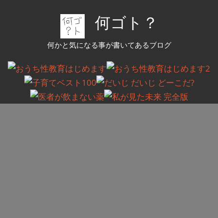
コ
何ゴト？
ン
テ
何かと気になる事が書いてあるブログ
ン
ツ
へ
ス
キ
ッ
プ