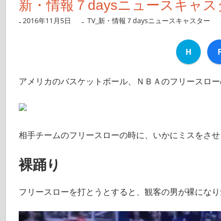
新・情報７daysニュースキャスター
2016年11月5日
nanigoto
TV_新・情報７daysニュースキャスター
H
アメリカのバスケットボール、ＮＢＡのフリースロー
相手チームのフリースローの時に、いかにミスをさせ
裸踊り
フリースローを打とうとすると、観客の男が裸になり