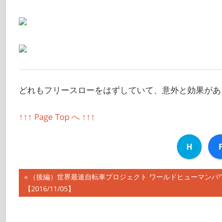
どれもフリースローをはずしていて、意外と効果があ
↑↑↑ Page Top へ ↑↑↑
H
前
（後編）世界最速自転車プロジェクト ワールドヒューマンパワー
投
【2016/11/05】
の
記
稿
事: