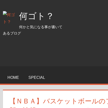
コ
ン
何ゴト？
テ
ン
何かと気になる事が書いて
ツ
あるブログ
へ
ス
キ
ッ
プ
HOME
SPECIAL
【ＮＢＡ】バスケットボールの