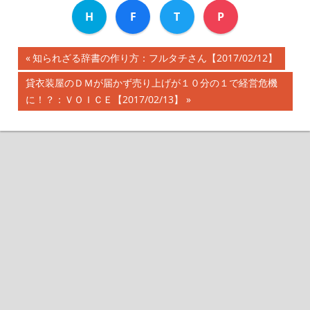
H
F
T
P
前
知られざる辞書の作り方：フルタチさん【2017/02/12】
投
の
次
貸衣装屋のＤＭが届かず売り上げが１０分の１で経営危機
記
稿
の
に！？：ＶＯＩＣＥ【2017/02/13】
事:
記
ナ
事:
ビ
ゲ
ー
シ
ョ
ン