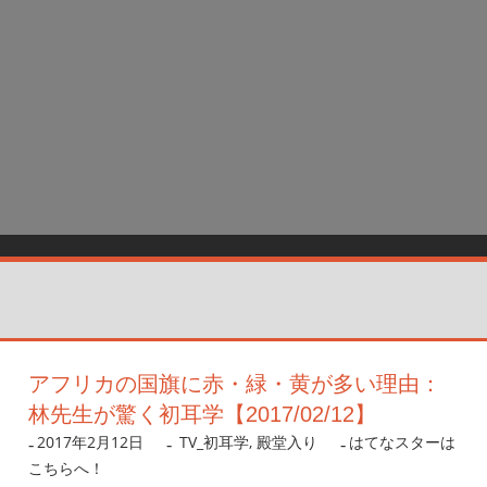
アフリカの国旗に赤・緑・黄が多い理由：
林先生が驚く初耳学【2017/02/12】
2017年2月12日
nanigoto
TV_初耳学
,
殿堂入り
はてなスターは
こちらへ！