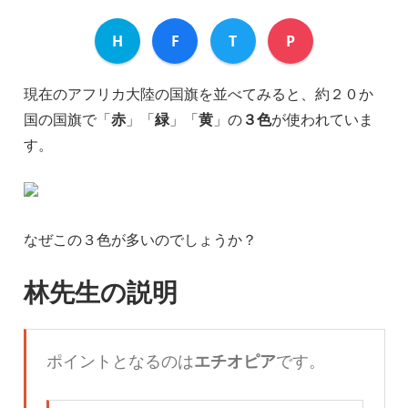
H
F
T
P
現在のアフリカ大陸の国旗を並べてみると、約２０か
国の国旗で「
赤
」「
緑
」「
黄
」の
３色
が使われていま
す。
なぜこの３色が多いのでしょうか？
林先生の説明
ポイントとなるのは
エチオピア
です。