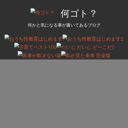
コ
何ゴト？
ン
テ
何かと気になる事が書いてあるブログ
ン
ツ
へ
ス
キ
ッ
プ