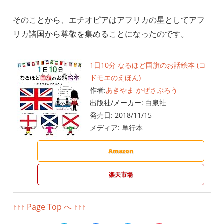
そのことから、エチオピアはアフリカの星としてアフ
リカ諸国から尊敬を集めることになったのです。
1日10分 なるほど国旗のお話絵本 (コ
ドモエのえほん)
作者:
あきやま かぜさぶろう
出版社/メーカー:
白泉社
発売日:
2018/11/15
メディア:
単行本
Amazon
楽天市場
↑↑↑ Page Top へ ↑↑↑