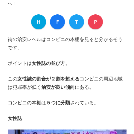
へ！
H
F
T
P
街の治安レベルはコンビニの本棚を見ると分かるそう
です。
ポイントは
女性誌の並び方
。
この
女性誌の割合が２割を超える
コンビニの周辺地域
は犯罪率が低く
治安が良い傾向
にある。
コンビニの本棚は
５つに分類
されている。
女性誌