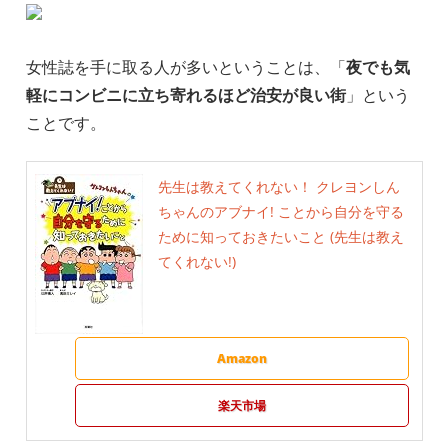
女性誌を手に取る人が多いということは、「
夜でも気
軽にコンビニに立ち寄れるほど治安が良い街
」という
ことです。
先生は教えてくれない！ クレヨンしん
ちゃんのアブナイ! ことから自分を守る
ために知っておきたいこと (先生は教え
てくれない!)
Amazon
楽天市場