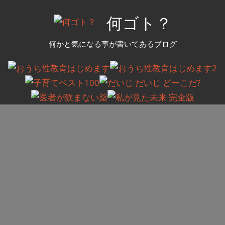
コ
何ゴト？
ン
テ
何かと気になる事が書いてあるブログ
ン
ツ
へ
ス
キ
ッ
プ