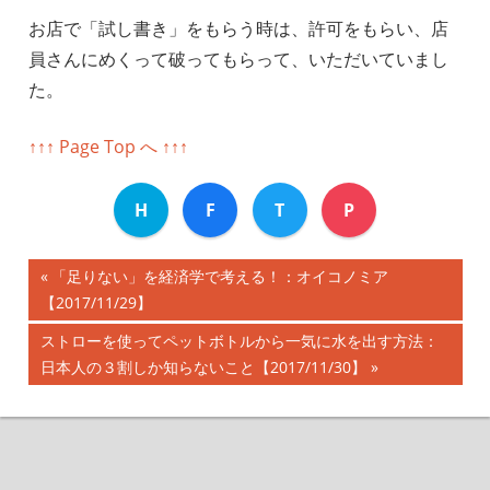
お店で「試し書き」をもらう時は、許可をもらい、店
員さんにめくって破ってもらって、いただいていまし
た。
↑↑↑ Page Top へ ↑↑↑
H
F
T
P
前
「足りない」を経済学で考える！：オイコノミア
投
【2017/11/29】
の
記
稿
次
ストローを使ってペットボトルから一気に水を出す方法：
事:
の
日本人の３割しか知らないこと【2017/11/30】
ナ
記
事:
ビ
ゲ