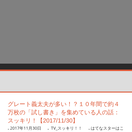
グレート義太夫が多い！？１０年間で約４
万枚の「試し書き」を集めている人の話：
スッキリ！【2017/11/30】
2017年11月30日
nanigoto
TV_スッキリ！！
はてなスターはこ