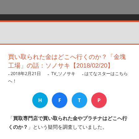
買い取られた金はどこへ行くのか？「金塊
工場」の話：ソノサキ【2018/02/20】
2018年2月21日
nanigoto
TV_ソノサキ
はてなスターはこちら
へ！
H
F
T
P
「
買取専門店で買い取られた金やプラチナはどこへ行
くのか？
」という疑問を調査していました。