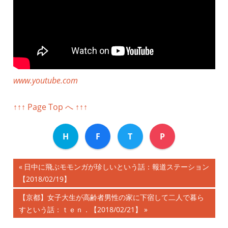
www.youtube.com
↑↑↑ Page Top へ ↑↑↑
H
F
T
P
前
日中に飛ぶモモンガが珍しいという話：報道ステーション
投
【2018/02/19】
の
記
稿
次
【京都】女子大生が高齢者男性の家に下宿して二人で暮ら
事:
の
すという話：ｔｅｎ．【2018/02/21】
ナ
記