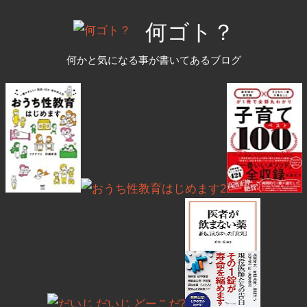
コ
何ゴト？
ン
テ
何かと気になる事が書いてあるブログ
ン
ツ
へ
ス
キ
ッ
プ