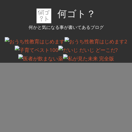
コ
何ゴト？
ン
テ
何かと気になる事が書いてあるブログ
ン
ツ
へ
ス
キ
ッ
プ