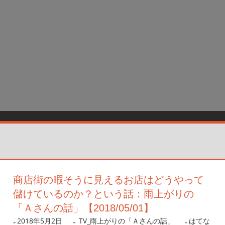
商店街の暇そうに見えるお店はどうやって
儲けているのか？という話：雨上がりの
「Ａさんの話」【2018/05/01】
2018年5月2日
nanigoto
TV_雨上がりの「Ａさんの話」
はてな