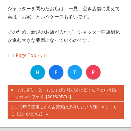
シャッターを閉めたお店は、一見、空き店舗に見えて
実は「お家」というケースも多いです。
そのため、新規のお店が入れず、シャッター商店街化
が進む大きな要因になっているのです。
↑↑↑ Page Top へ ↑↑↑
H
F
T
P
前
「おにぎり」と「おむすび」呼び方はどっち？という話：
投
ニッポンのワケメ【2018/05/01】
の
記
稿
次
コロワ甲子園店にある吉野家は虎柄だという話：ＶＯＩＣ
事:
の
Ｅ【2018/05/02】
ナ
記
事:
ビ