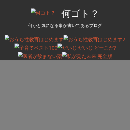
コ
何ゴト？
ン
テ
何かと気になる事が書いてあるブログ
ン
ツ
へ
ス
キ
ッ
プ