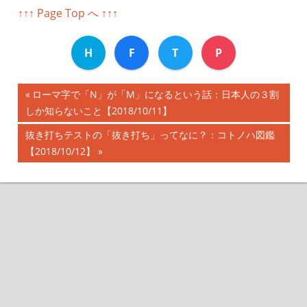
↑↑↑ Page Top へ ↑↑↑
H
F
T
P
前
ローマ字で「N」が「M」になるという話：日本人の３割
投
しか知らないこと【2018/10/11】
の
記
稿
次
抜き打ちテストの「抜き打ち」ってなに？：コトノハ図鑑
事:
の
【2018/10/12】
ナ
記
事:
ビ
ゲ
ー
シ
ョ