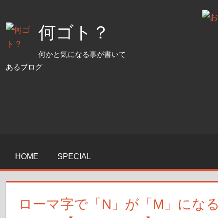
コ
ン
何ゴト？
テ
ン
何かと気になる事が書いて
ツ
あるブログ
へ
ス
キ
ッ
プ
HOME
SPECIAL
ローマ字で「N」が「M」にな