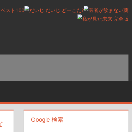
Google 検索
な