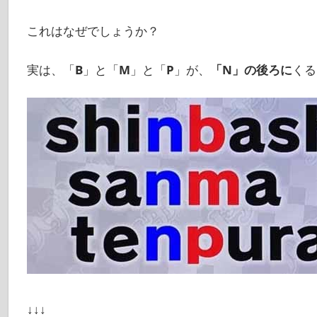
これはなぜでしょうか？
実は、「
B
」と「
M
」と「
P
」が、
「N」の後ろに
くる
↓↓↓