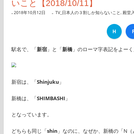
いこと【2018/10/11】
2018年10月12日
nanigoto
TV_日本人の３割しか知らないこと
,
殿堂
H
駅名で、「
新宿
」と「
新橋
」のローマ字表記をよーく
新宿は、「
Shinjuku
」
新橋は、「
SHIMBASHI
」
となっています。
どちらも同じ「
shin
」なのに、なぜか、新橋の「N（