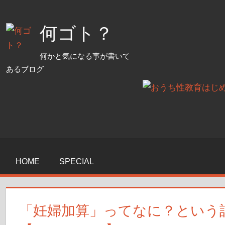
コ
ン
何ゴト？
テ
ン
何かと気になる事が書いて
ツ
あるブログ
へ
ス
キ
ッ
プ
HOME
SPECIAL
「妊婦加算」ってなに？という