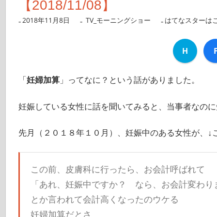
【2018/11/08】
2018年11月8日
nanigoto
TV_モーニングショー
はてなスターは
H
「
妊婦加算
」ってなに？という話がありました。
妊娠している女性に話を聞いてみると、当事者なのに
先月（２０１８年１０月）、妊娠中のある女性が、↓
この前、皮膚科に行ったら、お会計呼ばれて
「あれ、妊娠中ですか？ なら、お会計変わり
とか言われて会計高くなったのウケる
妊婦加算だとさ