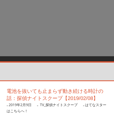
電池を抜いても止まらず動き続ける時計の
話：探偵ナイトスクープ【2019/02/08】
2019年2月9日
nanigoto
TV_探偵ナイトスクープ
はてなスター
はこちらへ！