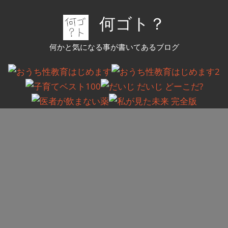
コ
何ゴト？
ン
テ
何かと気になる事が書いてあるブログ
ン
ツ
へ
ス
キ
ッ
プ