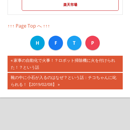
楽天市場
↑↑↑ Page Top へ ↑↑↑
H
F
T
P
前
家事の自動化で火事！？ロボット掃除機に火を付けられ
投
た！？という話
の
記
稿
次
靴の中に小石が入るのはなぜ？という話：チコちゃんに叱
事:
の
られる！【2019/02/08】
ナ
記
事:
ビ
ゲ
ー