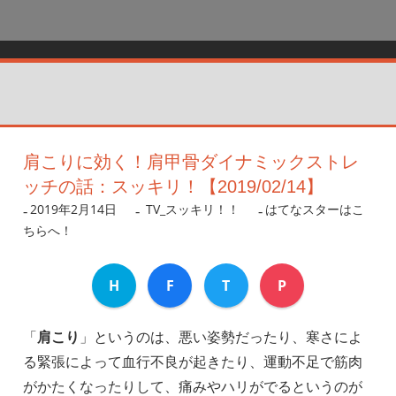
肩こりに効く！肩甲骨ダイナミックストレ
ッチの話：スッキリ！【2019/02/14】
2019年2月14日
nanigoto
TV_スッキリ！！
はてなスターはこ
ちらへ！
H
F
T
P
「
肩こり
」というのは、悪い姿勢だったり、寒さによ
る緊張によって血行不良が起きたり、運動不足で筋肉
がかたくなったりして、痛みやハリがでるというのが