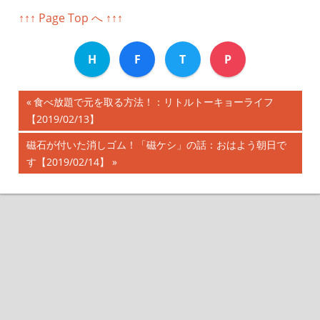
↑↑↑ Page Top へ ↑↑↑
H
F
T
P
前
食べ放題で元を取る方法！：リトルトーキョーライフ
投
【2019/02/13】
の
記
稿
次
磁石が付いた消しゴム！「磁ケシ」の話：おはよう朝日で
事:
の
す【2019/02/14】
ナ
記
事:
ビ
ゲ
ー
シ
ョ