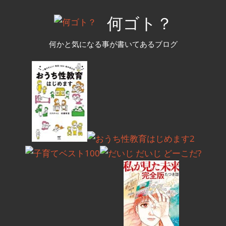
コ
何ゴト？
ン
テ
何かと気になる事が書いてあるブログ
ン
ツ
へ
ス
キ
ッ
プ