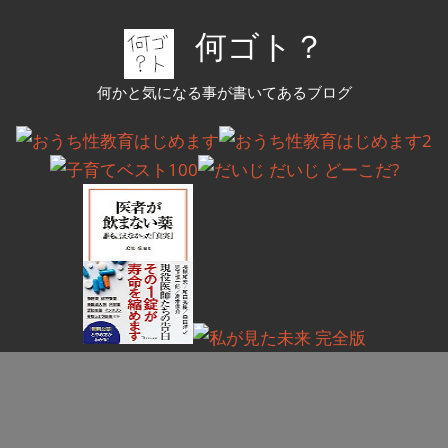
コ
何ゴト？
ン
テ
何かと気になる事が書いてあるブログ
ン
ツ
へ
ス
キ
ッ
プ