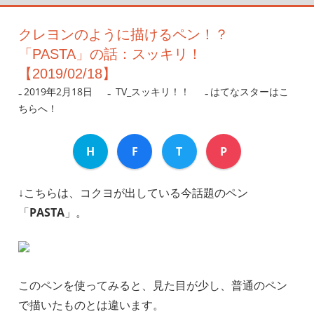
クレヨンのように描けるペン！？
「PASTA」の話：スッキリ！
【2019/02/18】
2019年2月18日
nanigoto
TV_スッキリ！！
はてなスターはこ
ちらへ！
H
F
T
P
↓こちらは、コクヨが出している今話題のペン
「
PASTA
」。
このペンを使ってみると、見た目が少し、普通のペン
で描いたものとは違います。