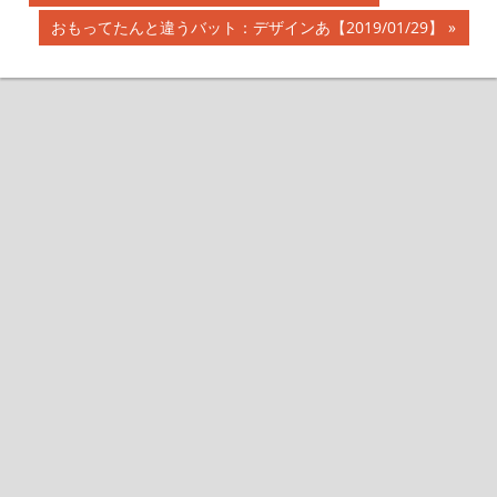
投
の
次
おもってたんと違うバット：デザインあ【2019/01/29】
記
稿
の
事:
記
ナ
事:
ビ
ゲ
ー
シ
ョ
ン