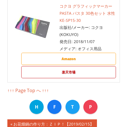
コクヨ グラフィックマーカー
PASTA パスタ 30色セット 水性
KE-SP15-30
出版社/メーカー:
コクヨ
(KOKUYO)
発売日:
2018/11/07
メディア:
オフィス用品
Amazon
楽天市場
↑↑↑ Page Top へ ↑↑↑
H
F
T
P
前
お花畑鍋の作り方：ＺＩＰ！【2019/02/15】