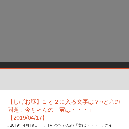
【しげお謎】１と２に入る文字は？○と△の
問題：今ちゃんの「実は・・・」
【2019/04/17】
2019年4月18日
nanigoto
TV_今ちゃんの「実は・・・」
,
クイ