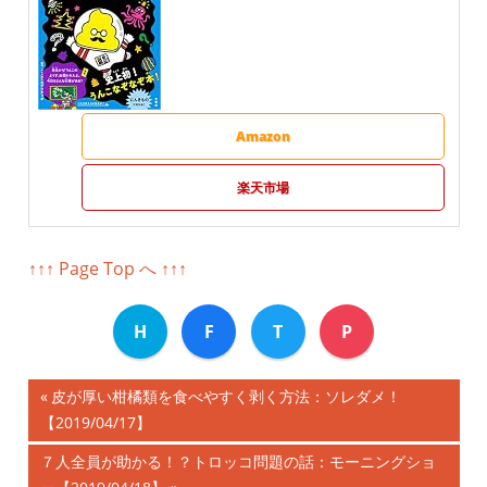
Amazon
楽天市場
↑↑↑ Page Top へ ↑↑↑
H
F
T
P
前
皮が厚い柑橘類を食べやすく剥く方法：ソレダメ！
投
【2019/04/17】
の
記
稿
次
７人全員が助かる！？トロッコ問題の話：モーニングショ
事: