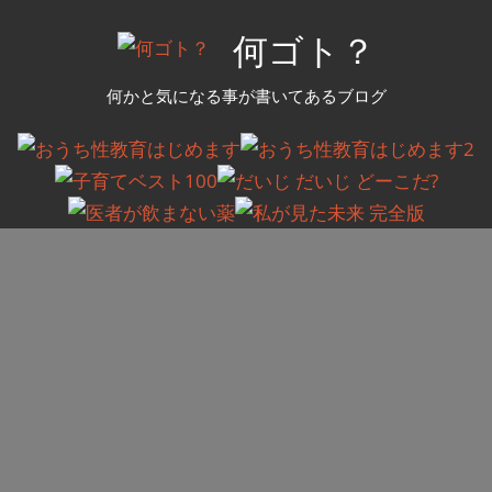
コ
何ゴト？
ン
テ
何かと気になる事が書いてあるブログ
ン
ツ
へ
ス
キ
ッ
プ