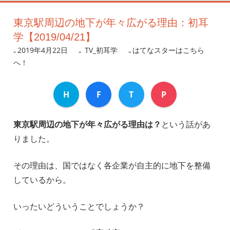
東京駅周辺の地下が年々広がる理由：初耳
学【2019/04/21】
2019年4月22日
nanigoto
TV_初耳学
はてなスターはこちら
へ！
H
F
T
P
東京駅周辺の地下が年々広がる理由は？
という話があ
りました。
その理由は、国ではなく各企業が自主的に地下を整備
しているから。
いったいどういうことでしょうか？