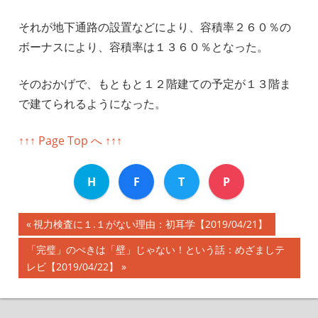
それが地下通路の設置などにより、容積率２６０％の
ボーナスにより、容積率は１３６０％となった。
そのおかげで、もともと１２階建ての予定が１３階ま
で建てられるようになった。
↑↑↑ Page Top へ ↑↑↑
H
F
T
P
前
視力検査に１.１がない理由：初耳学【2019/04/21】
投
の
次
「完璧」のぺきは「壁」じゃない！という話：めざましテ
記
稿
の
レビ【2019/04/22】
事:
記
ナ
事: