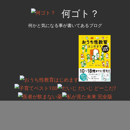
コ
何ゴト？
ン
テ
何かと気になる事が書いてあるブログ
ン
ツ
へ
ス
キ
ッ
プ