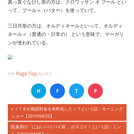
真っ直ぐなひし形の方は、クロワッサン オ ブール とい
って、ブール＝（バター）を使っていて、
三日月形の方は、オルディネールといって、オルディ
ネール＝（普通の・日常の） という意味で、マーガリ
ンが使われている。
↑↑↑ Page Top へ ↑↑↑
H
F
T
P
前
ＪＴＢが相談料金を有料化した！？という話：モーニング
投
ショー【2019/04/25】
の
記
稿
次
防臭用の「においバイバイ袋 」がスゴイ！という話：ミン
事:
の
ト【2019/04/25】