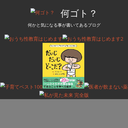
コ
何ゴト？
ン
テ
何かと気になる事が書いてあるブログ
ン
ツ
へ
ス
キ
ッ
プ