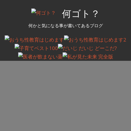
コ
何ゴト？
ン
テ
何かと気になる事が書いてあるブログ
ン
ツ
へ
ス
キ
ッ
プ