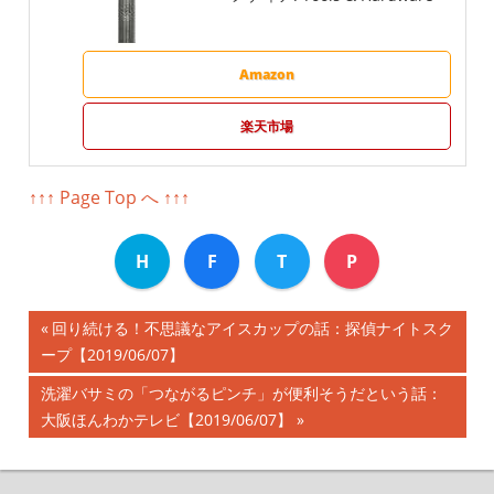
Amazon
楽天市場
↑↑↑ Page Top へ ↑↑↑
H
F
T
P
前
回り続ける！不思議なアイスカップの話：探偵ナイトスク
投
ープ【2019/06/07】
の
記
稿
次
洗濯バサミの「つながるピンチ」が便利そうだという話：
事:
の
大阪ほんわかテレビ【2019/06/07】
ナ
記
事:
ビ