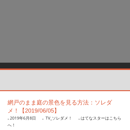
網戸のまま庭の景色を見る方法：ソレダ
メ！【2019/06/05】
2019年6月8日
nanigoto
TV_ソレダメ！
はてなスターはこちら
へ！